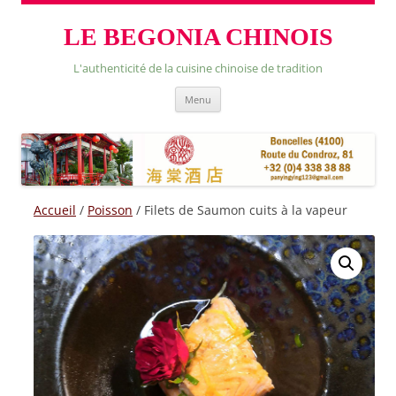
LE BEGONIA CHINOIS
L'authenticité de la cuisine chinoise de tradition
Skip
Menu
to
content
Accueil
/
Poisson
/ Filets de Saumon cuits à la vapeur