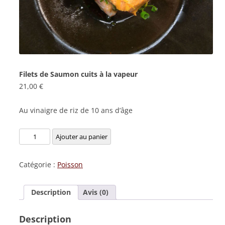
Filets de Saumon cuits à la vapeur
21,00
€
Au vinaigre de riz de 10 ans d’âge
quantité
Ajouter au panier
de
Filets
Catégorie :
Poisson
de
Saumon
Description
Avis (0)
cuits
à
Description
la