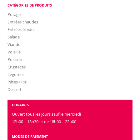
CATÉGORIES DE PRODUITS
Potage
Entrées chaudes
Entrées froides
Salade
Viande
Volaille
Poisson
Crustacés
Légumes
Pâtes / Riz
Dessert
HORAIRES
Ouvert tous les jours sauf le mercredi
12h00 – 13h30 et de 18h00 – 22h00
MODES DE PAIEMENT