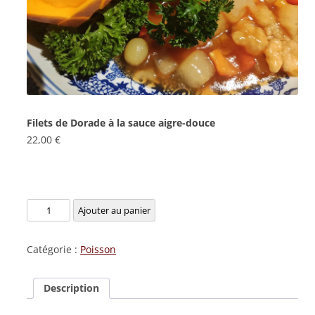
Filets de Dorade à la sauce aigre-douce
22,00
€
quantité
Ajouter au panier
de
Filets
Catégorie :
Poisson
de
Dorade
Description
à
la