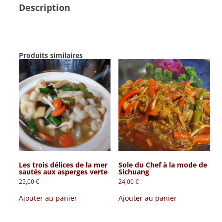
Description
sauce
aigre-
douce
Produits similaires
Les trois délices de la mer
Sole du Chef à la mode de
sautés aux asperges verte
Sichuang
25,00
€
24,00
€
Ajouter au panier
Ajouter au panier