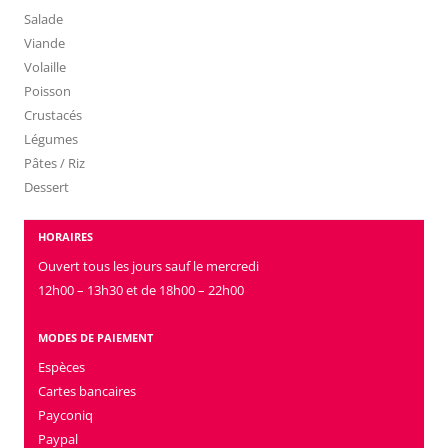
Salade
Viande
Volaille
Poisson
Crustacés
Légumes
Pâtes / Riz
Dessert
HORAIRES
Ouvert tous les jours sauf le mercredi
12h00 – 13h30 et de 18h00 – 22h00
MODES DE PAIEMENT
Espèces
Cartes bancaires
Payconiq
Paypal