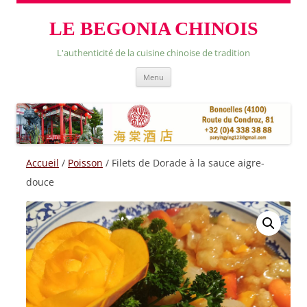
LE BEGONIA CHINOIS
L'authenticité de la cuisine chinoise de tradition
Skip
Menu
to
content
Accueil
/
Poisson
/ Filets de Dorade à la sauce aigre-
douce