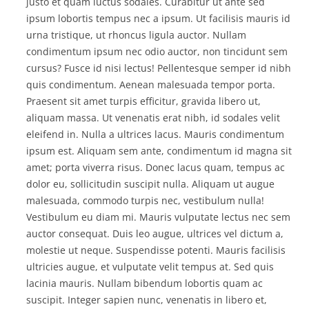
justo et quam luctus sodales. Curabitur ut ante sed
ipsum lobortis tempus nec a ipsum. Ut facilisis mauris id
urna tristique, ut rhoncus ligula auctor. Nullam
condimentum ipsum nec odio auctor, non tincidunt sem
cursus? Fusce id nisi lectus! Pellentesque semper id nibh
quis condimentum. Aenean malesuada tempor porta.
Praesent sit amet turpis efficitur, gravida libero ut,
aliquam massa. Ut venenatis erat nibh, id sodales velit
eleifend in. Nulla a ultrices lacus. Mauris condimentum
ipsum est. Aliquam sem ante, condimentum id magna sit
amet; porta viverra risus. Donec lacus quam, tempus ac
dolor eu, sollicitudin suscipit nulla. Aliquam ut augue
malesuada, commodo turpis nec, vestibulum nulla!
Vestibulum eu diam mi. Mauris vulputate lectus nec sem
auctor consequat. Duis leo augue, ultrices vel dictum a,
molestie ut neque. Suspendisse potenti. Mauris facilisis
ultricies augue, et vulputate velit tempus at. Sed quis
lacinia mauris. Nullam bibendum lobortis quam ac
suscipit. Integer sapien nunc, venenatis in libero et,