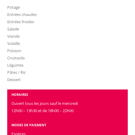
Potage
Entrées chaudes
Entrées froides
Salade
Viande
Volaille
Poisson
Crustacés
Légumes
Pâtes / Riz
Dessert
HORAIRES
Ouvert tous les jours sauf le mercredi
12h00 – 13h30 et de 18h00 – 22h00
MODES DE PAIEMENT
Espèces