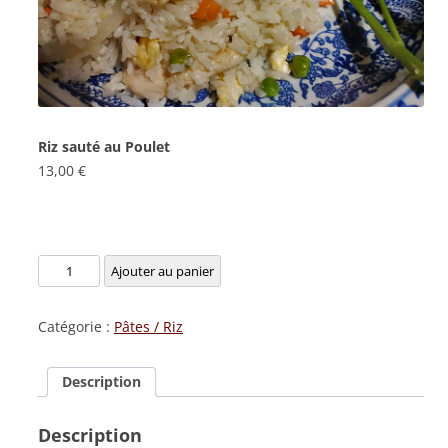
Riz sauté au Poulet
13,00
€
quantité
Ajouter au panier
de
Riz
Catégorie :
Pâtes / Riz
sauté
au
Description
Poulet
Description