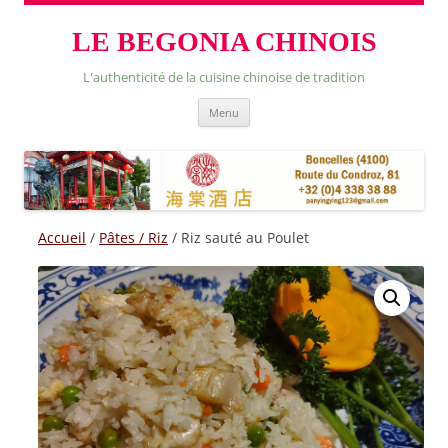
LE BEGONIA CHINOIS
L'authenticité de la cuisine chinoise de tradition
Skip
Menu
to
content
Accueil
/
Pâtes / Riz
/ Riz sauté au Poulet