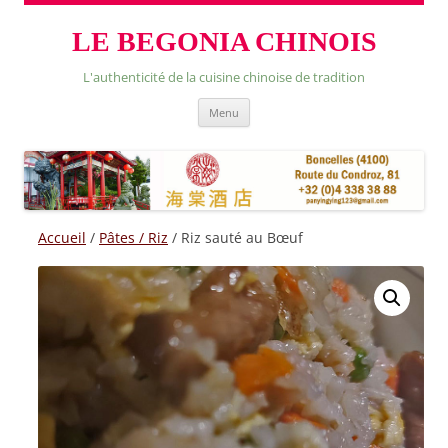
LE BEGONIA CHINOIS
L'authenticité de la cuisine chinoise de tradition
Skip
Menu
to
content
Accueil
/
Pâtes / Riz
/ Riz sauté au Bœuf