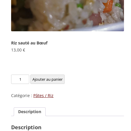
Riz sauté au Bœuf
13,00
€
quantité
Ajouter au panier
de
Riz
Catégorie :
Pâtes / Riz
sauté
au
Description
Bœuf
Description