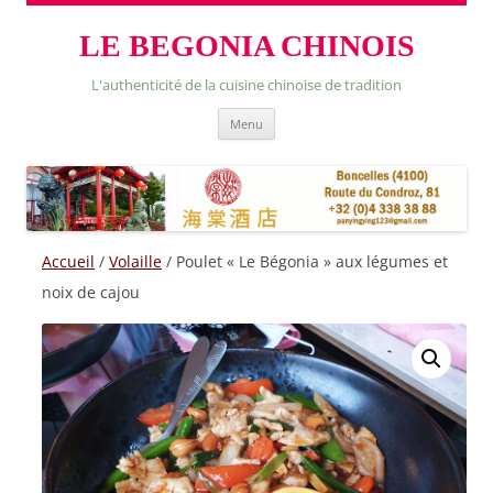
LE BEGONIA CHINOIS
L'authenticité de la cuisine chinoise de tradition
Skip
Menu
to
content
Accueil
/
Volaille
/ Poulet « Le Bégonia » aux légumes et
noix de cajou