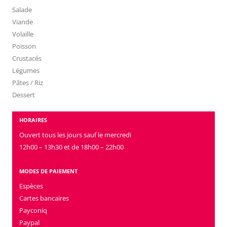
Salade
Viande
Volaille
Poisson
Crustacés
Légumes
Pâtes / Riz
Dessert
HORAIRES
Ouvert tous les jours sauf le mercredi
12h00 – 13h30 et de 18h00 – 22h00
MODES DE PAIEMENT
Espèces
Cartes bancaires
Payconiq
Paypal