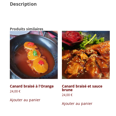
Description
aux
légumes
et
noix
de
Produits similaires
cajou
Canard braisé à l‛Orange
Canard braisé et sauce
brune
24,00
€
24,00
€
Ajouter au panier
Ajouter au panier