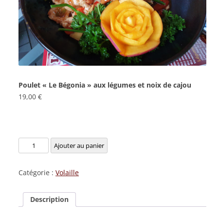
Poulet « Le Bégonia » aux légumes et noix de cajou
19,00
€
quantité
Ajouter au panier
de
Poulet
Catégorie :
Volaille
«
Le
Description
Bégonia
»