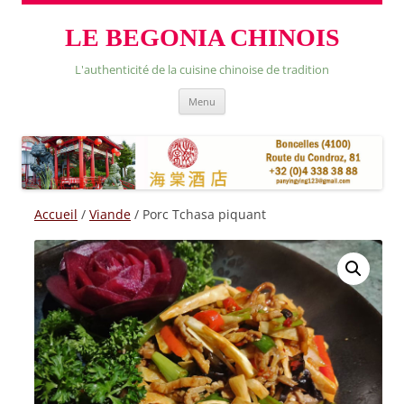
LE BEGONIA CHINOIS
L'authenticité de la cuisine chinoise de tradition
Skip
Menu
to
content
Accueil
/
Viande
/ Porc Tchasa piquant