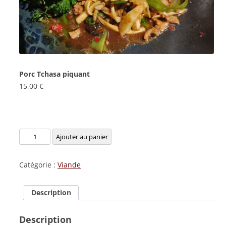
Porc Tchasa piquant
15,00
€
quantité
Ajouter au panier
de
Porc
Catégorie :
Viande
Tchasa
piquant
Description
Description