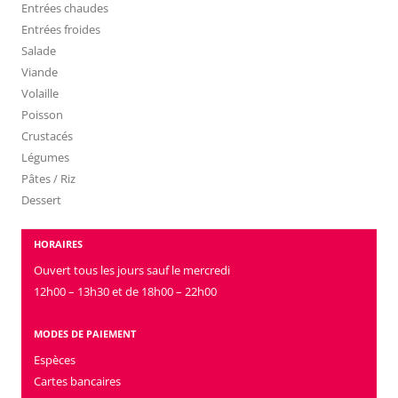
Entrées chaudes
Entrées froides
Salade
Viande
Volaille
Poisson
Crustacés
Légumes
Pâtes / Riz
Dessert
HORAIRES
Ouvert tous les jours sauf le mercredi
12h00 – 13h30 et de 18h00 – 22h00
MODES DE PAIEMENT
Espèces
Cartes bancaires